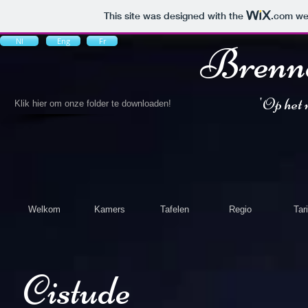
This site was designed with the
.com
web
Nl
Eng
Fr
Brenn
'Op het 
Klik hier om onze folder te downloaden!
Welkom
Kamers
Tafelen
Regio
Tar
Cistude